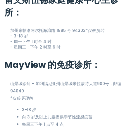
雷文斯伍德家庭健康中心主诊
所：
加州东帕洛阿尔托海湾路 1885 号 94303
*仅限预约
- 3-18 岁
- 周一下午 1 时至 4 时
- 星期三：下午 2 时至 6 时
MayView 的免疫诊所：
山景城诊所 – 加利福尼亚州山景城米拉蒙特大道900号，邮编
94040
*仅接受预约
3-18 岁
向 3 岁及以上儿童提供季节性流感疫苗
每周三下午 1 点至 4 点