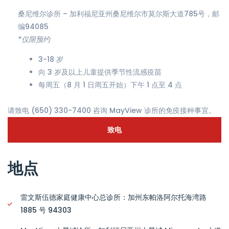
桑尼维尔诊所 – 加利福尼亚州桑尼维尔市莫尔斯大道785号，邮
编94085
*仅限预约
3-18 岁
向 3 岁及以上儿童提供季节性流感疫苗
每周五（8 月 1 日周五开始）下午 1 点至 4 点
请致电 (650) 330-7400 咨询 MayView 诊所的免疫接种事宜。
致电
地点
雷文斯伍德家庭健康中心总诊所：加州东帕洛阿尔托海湾路
1885 号 94303