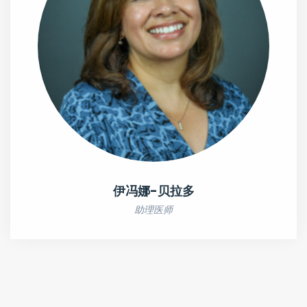
伊冯娜-贝拉多
助理医师