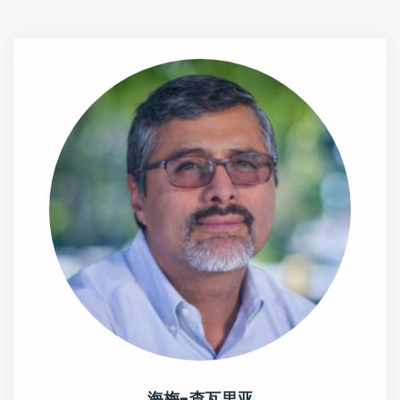
海梅-查瓦里亚